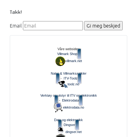
Takk!
Email
Våre websider:
Villmark Shop
villmark.net
Natur & Villmarksartikler
-
ITV-Toolz
toolz.no
Verktøy og utstyr til ITV og elektronikk
-
Elektrodata
elektrodata.no
Data og elektronikk
Dingser
dingser.net