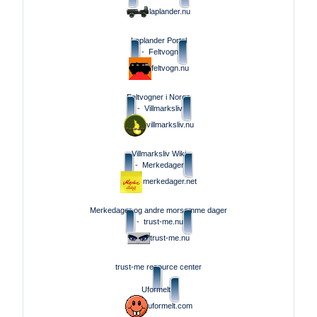
laplander.nu
Laplander Portal
-
Feltvogn
feltvogn.nu
Feltvogner i Norge
-
Villmarksliv
villmarksliv.nu
Villmarksliv Wiki
-
Merkedager
merkedager.net
Merkedager og andre morsomme dager
-
trust-me.nu
trust-me.nu
trust-me resource center
Uformelt
uformelt.com