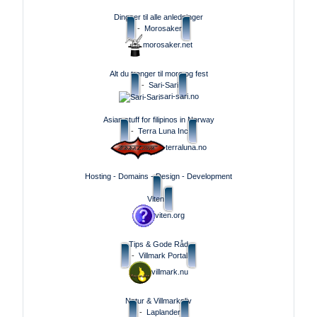
Dingser til alle anledninger
-
Morosaker
morosaker.net
Alt du trenger til moro og fest
-
Sari-Sari
sari-sari.no
Asian stuff for filipinos in Norway
-
Terra Luna Inc
terraluna.no
Hosting - Domains - Design - Development
Viten
viten.org
Tips & Gode Råd
-
Villmark Portal
villmark.nu
Natur & Villmarksliv
-
Laplander