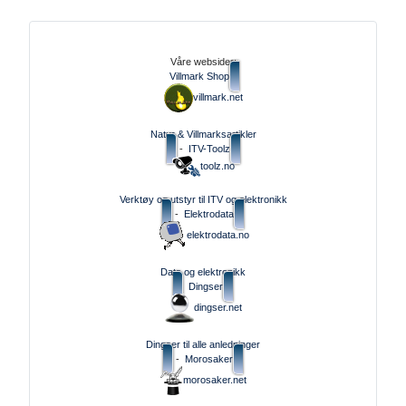
Våre websider:
Villmark Shop
villmark.net
Natur & Villmarksartikler
-
ITV-Toolz
toolz.no
Verktøy og utstyr til ITV og elektronikk
-
Elektrodata
elektrodata.no
Data og elektronikk
Dingser
dingser.net
Dingser til alle anledninger
-
Morosaker
morosaker.net