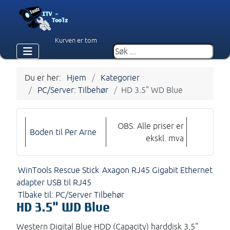
Kurven er tom
Du er her:
Hjem
Kategorier
PC/Server: Tilbehør
HD 3.5" WD Blue
OBS: Alle priser er
Boden til Per Arne
ekskl. mva
WinTools Rescue Stick
Axagon RJ45 Gigabit Ethernet
adapter USB til RJ45
Tlbake til: PC/Server Tilbehør
HD 3.5" WD Blue
Western Digital Blue HDD (Capacity) harddisk 3,5"