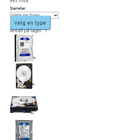
eks mva
Størrelse:
Velg en type
Antall på lager: 1