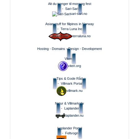
Alt du trenger til moro og fest
-
Sari-Sari
sari-sari.no
Asian stuff for filipinos in Norway
-
Terra Luna Inc
terraluna.no
Hosting - Domains - Design - Development
Viten
viten.org
Tips & Gode Råd
-
Villmark Portal
villmark.nu
Natur & Villmarksliv
-
Laplander
laplander.nu
Laplander Portal
-
Feltvogn