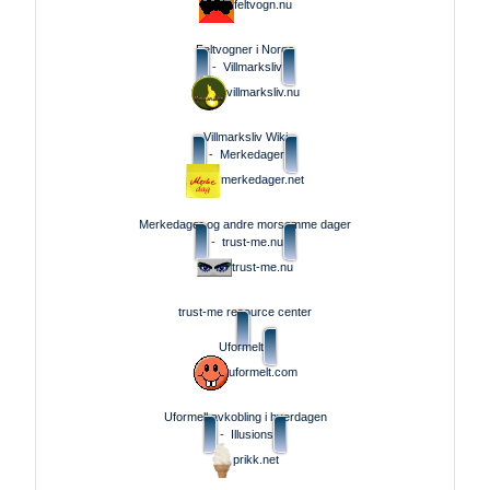
feltvogn.nu
Feltvogner i Norge
-
Villmarksliv
villmarksliv.nu
Villmarksliv Wiki
-
Merkedager
merkedager.net
Merkedager og andre morsomme dager
-
trust-me.nu
trust-me.nu
trust-me resource center
Uformelt
uformelt.com
Uformell avkobling i hverdagen
-
Illusions
prikk.net