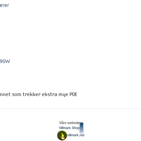
erer
/90W
annet som trekker ekstra mye POE
Våre websider:
Villmark Shop
villmark.net