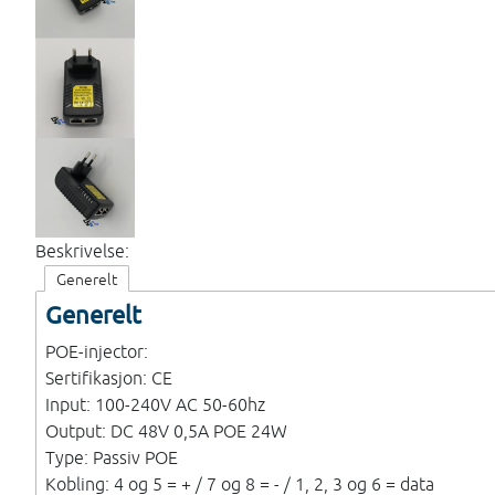
Beskrivelse:
Generelt
Generelt
POE-injector:
Sertifikasjon: CE
Input: 100-240V AC 50-60hz
Output: DC 48V 0,5A POE 24W
Type: Passiv POE
Kobling: 4 og 5 = + / 7 og 8 = - / 1, 2, 3 og 6 = data