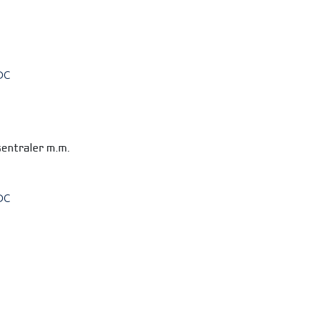
DC
sentraler m.m.
DC