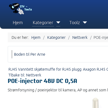
Hjem
Kategorier
Toolz
Du er her:
Hjem
Kategorier
Nettverk
POE-inj
Boden til Per Arne
RJ45 Vanntett skjøtemuffe for RJ45 plugg
Axagon RJ45 G
Tlbake til: Nettverk
POE-injector 48V DC 0,5A
Strømforsyning / poeinjektor til kamera, AP og annet som