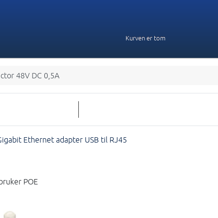
Kurven er tom
ector 48V DC 0,5A
igabit Ethernet adapter USB til RJ45
 bruker POE