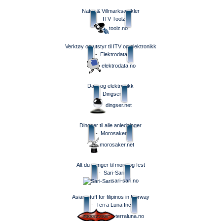
Natur & Villmarksartikler
-
ITV-Toolz
toolz.no
Verktøy og utstyr til ITV og elektronikk
-
Elektrodata
elektrodata.no
Data og elektronikk
Dingser
dingser.net
Dingser til alle anledninger
-
Morosaker
morosaker.net
Alt du trenger til moro og fest
-
Sari-Sari
sari-sari.no
Asian stuff for filipinos in Norway
-
Terra Luna Inc
terraluna.no