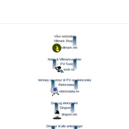
Våre websider:
Villmark Shop
villmark.net
Natur & Villmarksartikler
-
ITV-Toolz
toolz.no
Verktøy og utstyr til ITV og elektronikk
-
Elektrodata
elektrodata.no
Data og elektronikk
Dingser
dingser.net
Dingser til alle anledninger