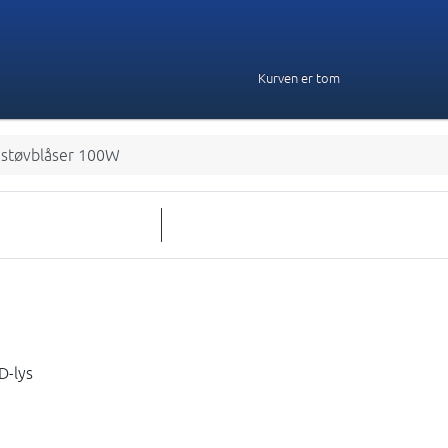
Kurven er tom
 støvblåser 100W
D-lys