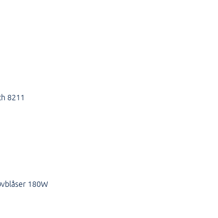
ch 8211
øvblåser 180W