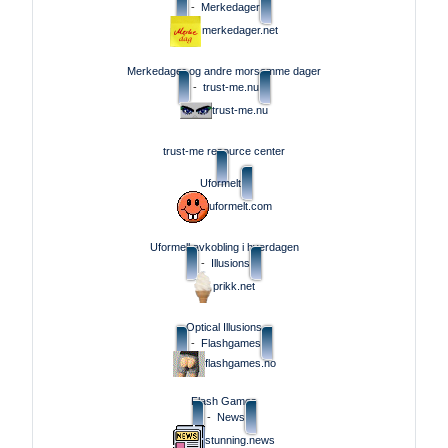
-
Merkedager
merkedager.net
Merkedager og andre morsomme dager
-
trust-me.nu
trust-me.nu
trust-me resource center
Uformelt
uformelt.com
Uformell avkobling i hverdagen
-
Illusions
prikk.net
Optical Illusions
-
Flashgames
flashgames.no
Flash Games
-
News
stunning.news