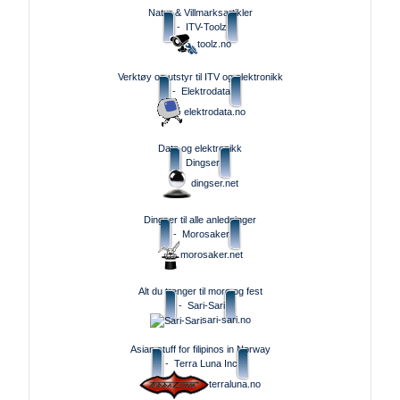
Natur & Villmarksartikler
-
ITV-Toolz
toolz.no
Verktøy og utstyr til ITV og elektronikk
-
Elektrodata
elektrodata.no
Data og elektronikk
Dingser
dingser.net
Dingser til alle anledninger
-
Morosaker
morosaker.net
Alt du trenger til moro og fest
-
Sari-Sari
sari-sari.no
Asian stuff for filipinos in Norway
-
Terra Luna Inc
terraluna.no