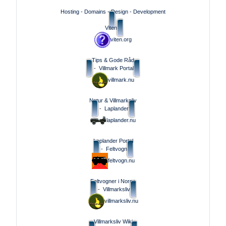
Hosting - Domains - Design - Development
Viten
viten.org
Tips & Gode Råd
-
Villmark Portal
villmark.nu
Natur & Villmarksliv
-
Laplander
laplander.nu
Laplander Portal
-
Feltvogn
feltvogn.nu
Feltvogner i Norge
-
Villmarksliv
villmarksliv.nu
Villmarksliv Wiki