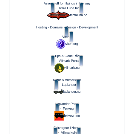
Asian stuff for filipinos in Norway
-
Terra Luna Inc
terraluna.no
Hosting - Domains - Design - Development
Viten
viten.org
Tips & Gode Råd
-
Villmark Portal
villmark.nu
Natur & Villmarksliv
-
Laplander
laplander.nu
Laplander Portal
-
Feltvogn
feltvogn.nu
Feltvogner i Norge
-
Villmarksliv