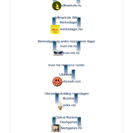
villmarksliv.nu
Villmarksliv Wiki
-
Merkedager
merkedager.net
Merkedager og andre morsomme dager
-
trust-me.nu
trust-me.nu
trust-me resource center
Uformelt
uformelt.com
Uformell avkobling i hverdagen
-
Illusions
prikk.net
Optical Illusions
-
Flashgames
flashgames.no