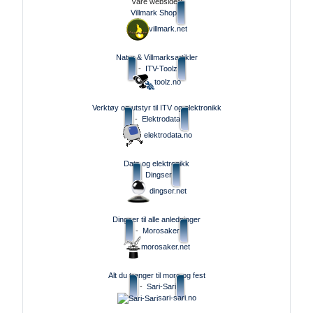
Våre websider:
Villmark Shop
villmark.net
Natur & Villmarksartikler
-
ITV-Toolz
toolz.no
Verktøy og utstyr til ITV og elektronikk
-
Elektrodata
elektrodata.no
Data og elektronikk
Dingser
dingser.net
Dingser til alle anledninger
-
Morosaker
morosaker.net
Alt du trenger til moro og fest
-
Sari-Sari
sari-sari.no