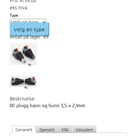
Pris:
kr39,00
eks mva
Type:
Velg en type
Antall på lager: 45
Beskrivelse:
DC plugg hann og hunn 3,5 x 2,1mm
Generelt
Spesielt
Mål
Inkludert